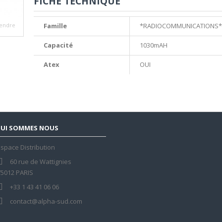
FICHE TECHNIQUE
endre
Famille
*RADIOCOMMUNICATIONS*
Capacité
1030mAH
Atex
OUI
UI SOMMES NOUS
space Distribution
60 rue de Wattignies
75012 PARIS
+33 1 43 41 06 06
contact@alpha-sud.com