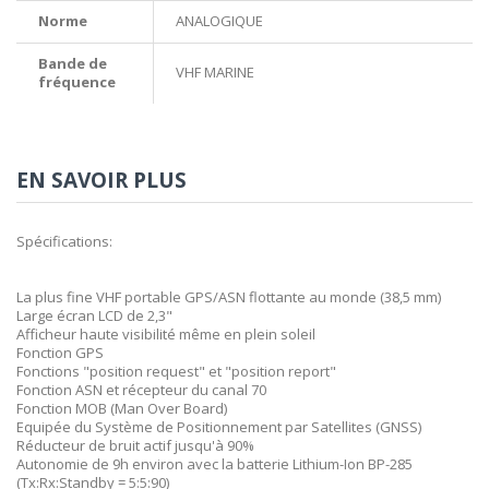
Norme
ANALOGIQUE
Bande de
VHF MARINE
fréquence
EN SAVOIR PLUS
Spécifications:
La plus fine VHF portable GPS/ASN flottante au monde (38,5 mm)
Large écran LCD de 2,3"
Afficheur haute visibilité même en plein soleil
Fonction GPS
Fonctions "position request" et "position report"
Fonction ASN et récepteur du canal 70
Fonction MOB (Man Over Board)
Equipée du Système de Positionnement par Satellites (GNSS)
Réducteur de bruit actif jusqu'à 90%
Autonomie de 9h environ avec la batterie Lithium-Ion BP-285
(Tx:Rx:Standby = 5:5:90)