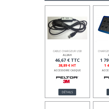
CABLE CHARGEUR USB
CHARGE
PELTOR LCP2
AL2AH
46,67 € TTC
1 79
38,89 € HT
1 
ACCESSOIRE CASQUE
ACCE
DÉTAILS