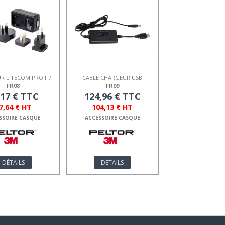
 LITECOM PRO II /
CABLE CHARGEUR USB
ALERT XP
PELTOR
FR08
FR09
,17 € TTC
124,96 € TTC
7,64 € HT
104,13 € HT
SSOIRE CASQUE
ACCESSOIRE CASQUE
DÉTAILS
DÉTAILS