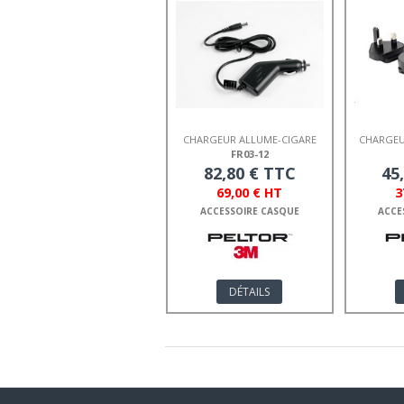
CHARGEUR ALLUME-CIGARE
CHARGEUR
12V LILTECOM
FR03-12
82,80 € TTC
45
69,00 € HT
3
ACCESSOIRE CASQUE
ACCE
DÉTAILS