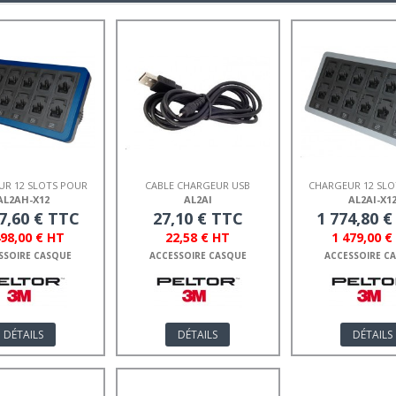
UR 12 SLOTS POUR
CABLE CHARGEUR USB
CHARGEUR 12 SLO
ACK082
LITECOM PLUS
ACK081
AL2AH-X12
AL2AI
AL2AI-X1
7,60 € TTC
27,10 € TTC
1 774,80 
498,00 € HT
22,58 € HT
1 479,00 €
SSOIRE CASQUE
ACCESSOIRE CASQUE
ACCESSOIRE C
DÉTAILS
DÉTAILS
DÉTAILS