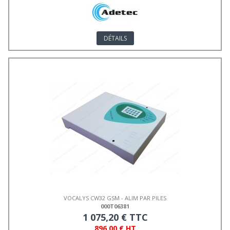
DÉTAILS
VOCALYS CW32 GSM - ALIM PAR PILES
000T06381
1 075,20 € TTC
896,00 € HT