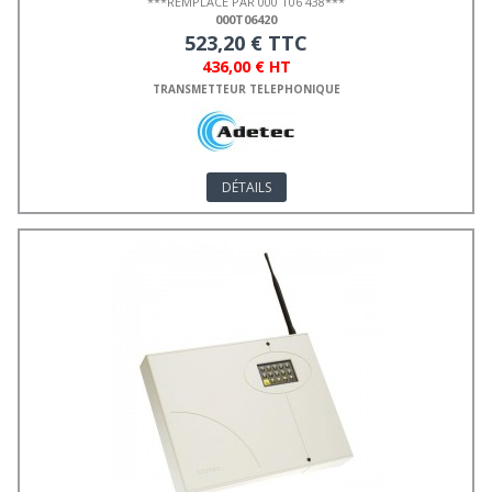
***REMPLACÉ PAR 000 T06 438***
000T06420
523,20 € TTC
436,00 € HT
TRANSMETTEUR TELEPHONIQUE
DÉTAILS