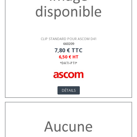
CLIP STANDARD POUR ASCOM D41
660209
7,80 € TTC
6,50 € HT
*DATI-PTI*
DÉTAILS