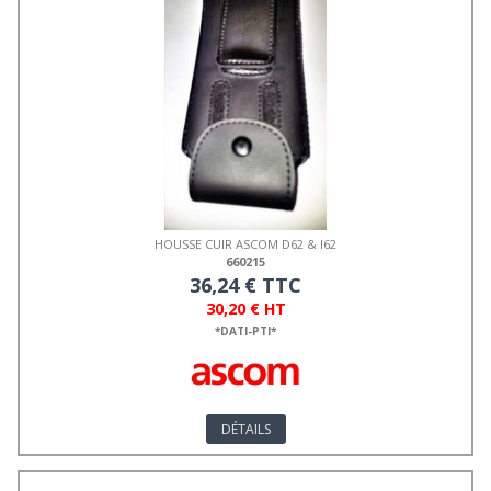
HOUSSE CUIR ASCOM D62 & I62
660215
36,24 € TTC
30,20 € HT
*DATI-PTI*
DÉTAILS