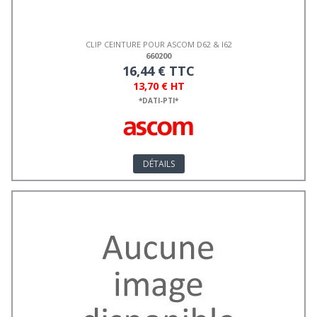
CLIP CEINTURE POUR ASCOM D62 & I62
660200
16,44 € TTC
13,70 € HT
*DATI-PTI*
DÉTAILS