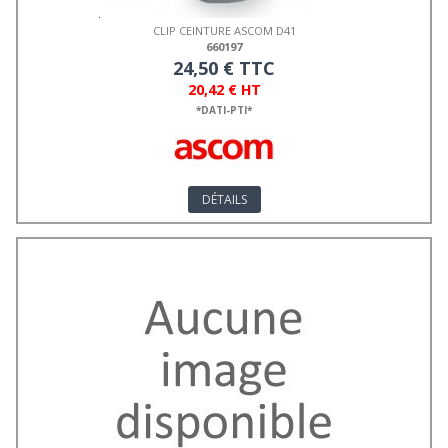
CLIP CEINTURE ASCOM D41
660197
24,50 € TTC
20,42 € HT
*DATI-PTI*
DÉTAILS