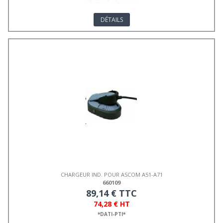
DÉTAILS
CHARGEUR IND. POUR ASCOM A51-A71
660109
89,14 € TTC
74,28 € HT
*DATI-PTI*