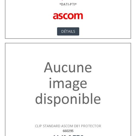
*DATI-PTI*
DÉTAILS
CLIP STANDARD ASCOM D81 PROTECTOR
660295