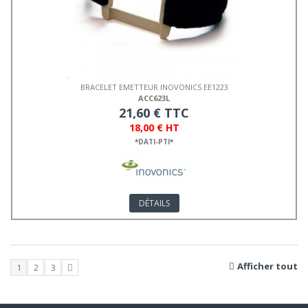
BRACELET EMETTEUR INOVONICS EE1223
ACC623L
21,60 € TTC
18,00 € HT
*DATI-PTI*
DÉTAILS
Afficher tout
1
2
3