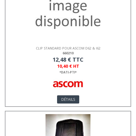
CLIP STANDARD POUR ASCOM D62 & I62
660210
12,48 € TTC
10,40 € HT
*DATI-PTI*
DÉTAILS