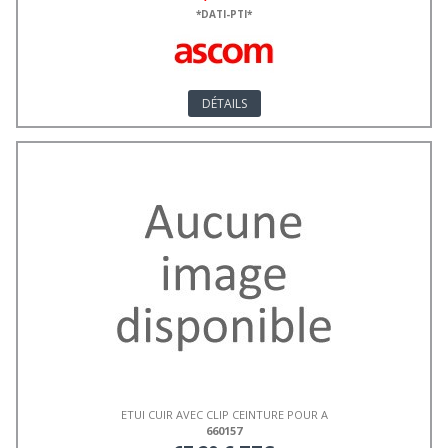
*DATI-PTI*
DÉTAILS
ETUI CUIR AVEC CLIP CEINTURE POUR A
660157