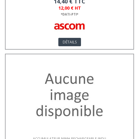
14,40 € TTC
12,00 € HT
*DATI-PTI*
DÉTAILS
ACCUMULATEUR NIMH RECHARGEABLE INDU