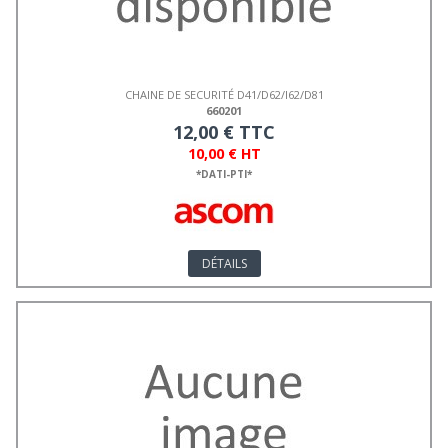
CHAINE DE SECURITÉ D41/D62/I62/D81
660201
12,00 € TTC
10,00 € HT
*DATI-PTI*
DÉTAILS