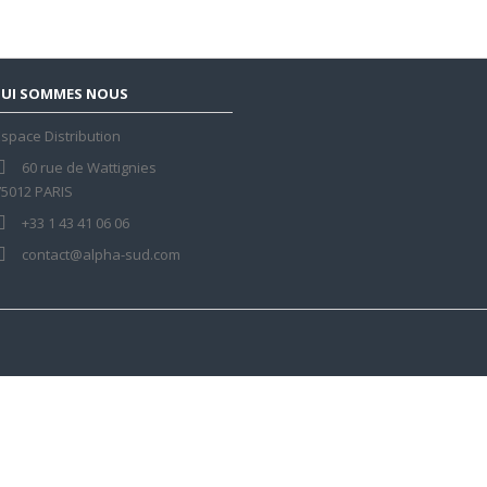
UI SOMMES NOUS
space Distribution
60 rue de Wattignies
75012 PARIS
+33 1 43 41 06 06
contact@alpha-sud.com