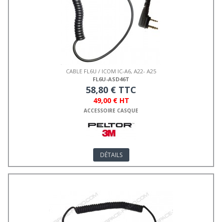
CABLE FL6U / ICOM IC-A6, A22- A25
FL6U-ASD46T
58,80 € TTC
49,00 € HT
ACCESSOIRE CASQUE
DÉTAILS