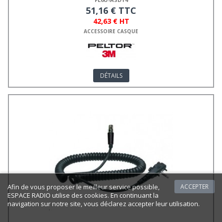
51,16 € TTC
42,63 € HT
ACCESSOIRE CASQUE
DÉTAILS
Afin de vous proposer le meilleur service possible,
ACCEPTER
ESPACE RADIO utilise des cookies. En continuant la
navigation sur notre site, vous déclarez accepter leur utilisation.