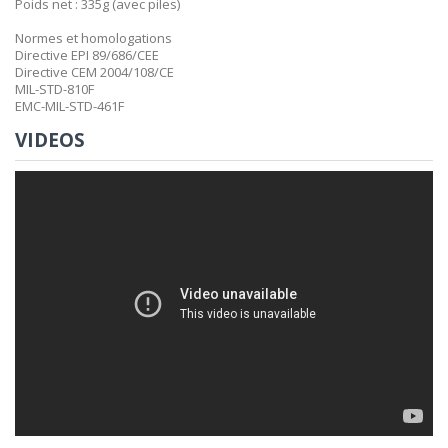
Poids net : 335g (avec piles)
Normes et homologations
Directive EPI 89/686/CEE
Directive CEM 2004/108/CE
MIL-STD-810F
EMC-MIL-STD-461F
VIDEOS