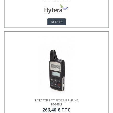
DÉTAILS
PORTATIF HYT PD365LF PMR446
PD365LF
266,40 € TTC