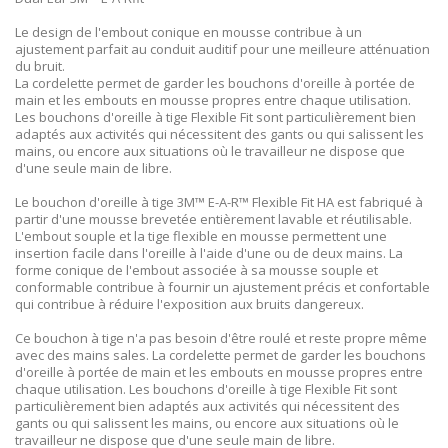
Le design de l'embout conique en mousse contribue à un
ajustement parfait au conduit auditif pour une meilleure atténuation
du bruit.
La cordelette permet de garder les bouchons d'oreille à portée de
main et les embouts en mousse propres entre chaque utilisation.
Les bouchons d'oreille à tige Flexible Fit sont particulièrement bien
adaptés aux activités qui nécessitent des gants ou qui salissent les
mains, ou encore aux situations où le travailleur ne dispose que
d'une seule main de libre.
Le bouchon d'oreille à tige 3M™ E-A-R™ Flexible Fit HA est fabriqué à
partir d'une mousse brevetée entièrement lavable et réutilisable.
L'embout souple et la tige flexible en mousse permettent une
insertion facile dans l'oreille à l'aide d'une ou de deux mains. La
forme conique de l'embout associée à sa mousse souple et
conformable contribue à fournir un ajustement précis et confortable
qui contribue à réduire l'exposition aux bruits dangereux.
Ce bouchon à tige n'a pas besoin d'être roulé et reste propre même
avec des mains sales. La cordelette permet de garder les bouchons
d'oreille à portée de main et les embouts en mousse propres entre
chaque utilisation. Les bouchons d'oreille à tige Flexible Fit sont
particulièrement bien adaptés aux activités qui nécessitent des
gants ou qui salissent les mains, ou encore aux situations où le
travailleur ne dispose que d'une seule main de libre.