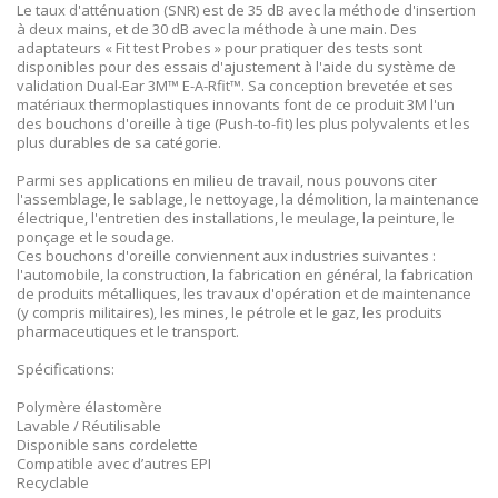
Le taux d'atténuation (SNR) est de 35 dB avec la méthode d'insertion
à deux mains, et de 30 dB avec la méthode à une main. Des
adaptateurs « Fit test Probes » pour pratiquer des tests sont
disponibles pour des essais d'ajustement à l'aide du système de
validation Dual-Ear 3M™ E-A-Rfit™. Sa conception brevetée et ses
matériaux thermoplastiques innovants font de ce produit 3M l'un
des bouchons d'oreille à tige (Push-to-fit) les plus polyvalents et les
plus durables de sa catégorie.
Parmi ses applications en milieu de travail, nous pouvons citer
l'assemblage, le sablage, le nettoyage, la démolition, la maintenance
électrique, l'entretien des installations, le meulage, la peinture, le
ponçage et le soudage.
Ces bouchons d'oreille conviennent aux industries suivantes :
l'automobile, la construction, la fabrication en général, la fabrication
de produits métalliques, les travaux d'opération et de maintenance
(y compris militaires), les mines, le pétrole et le gaz, les produits
pharmaceutiques et le transport.
Spécifications:
Polymère élastomère
Lavable / Réutilisable
Disponible sans cordelette
Compatible avec d’autres EPI
Recyclable