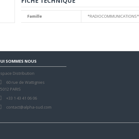
FICHE TECHNIQUE
Famille
*RADIOCOMMUNICATIONS*
UI SOMMES NOUS
space Distribution
60 rue de Wattignies
75012 PARIS
+33 1 43 41 06 06
contact@alpha-sud.com