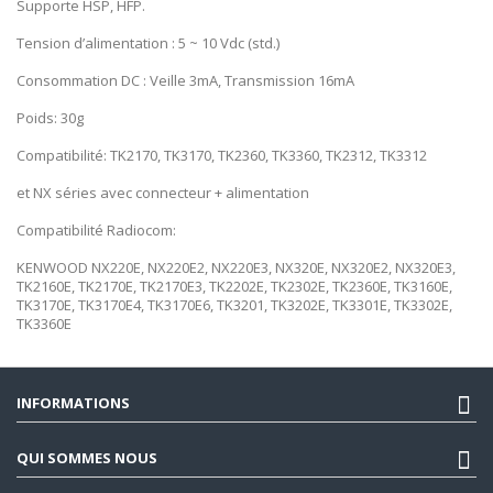
Supporte HSP, HFP.
Tension d’alimentation : 5 ~ 10 Vdc (std.)
Consommation DC : Veille 3mA, Transmission 16mA
Poids: 30g
Compatibilité: TK2170, TK3170, TK2360, TK3360, TK2312, TK3312
et NX séries avec connecteur + alimentation
Compatibilité Radiocom:
KENWOOD NX220E, NX220E2, NX220E3, NX320E, NX320E2, NX320E3,
TK2160E, TK2170E, TK2170E3, TK2202E, TK2302E, TK2360E, TK3160E,
TK3170E, TK3170E4, TK3170E6, TK3201, TK3202E, TK3301E, TK3302E,
TK3360E
INFORMATIONS
QUI SOMMES NOUS